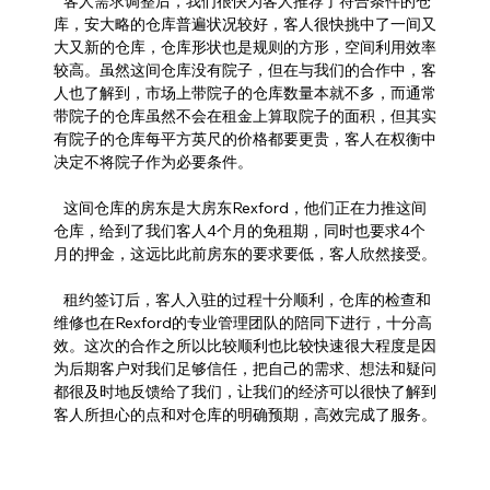
   客人需求调整后，我们很快为客人推荐了符合条件的仓
库，安大略的仓库普遍状况较好，客人很快挑中了一间又
大又新的仓库，仓库形状也是规则的方形，空间利用效率
较高。虽然这间仓库没有院子，但在与我们的合作中，客
人也了解到，市场上带院子的仓库数量本就不多，而通常
带院子的仓库虽然不会在租金上算取院子的面积，但其实
有院子的仓库每平方英尺的价格都要更贵，客人在权衡中
决定不将院子作为必要条件。
   这间仓库的房东是大房东Rexford，他们正在力推这间
仓库，给到了我们客人4个月的免租期，同时也要求4个
月的押金，这远比此前房东的要求要低，客人欣然接受。
   租约签订后，客人入驻的过程十分顺利，仓库的检查和
维修也在Rexford的专业管理团队的陪同下进行，十分高
效。这次的合作之所以比较顺利也比较快速很大程度是因
为后期客户对我们足够信任，把自己的需求、想法和疑问
都很及时地反馈给了我们，让我们的经济可以很快了解到
客人所担心的点和对仓库的明确预期，高效完成了服务。