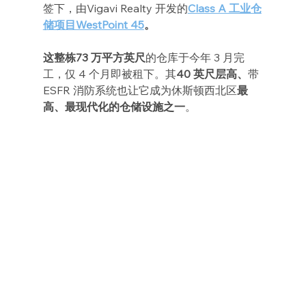
签下，由Vigavi Realty 开发的
Class A 工业仓
储项目WestPoint 45
。
这整栋73 万平方英尺
的仓库于今年 3 月完
工，仅 4 个月即被租下。其
40 英尺层高、
带
ESFR 消防系统也让它成为休斯顿西北区
最
高、最现代化的仓储设施之一
。