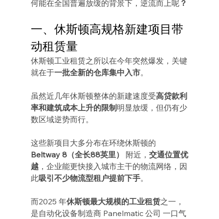
何能在全国普遍放缓的背景下，逆流而上呢
？
一、休斯顿高规格新建项目带
动租赁量
休斯顿工业租赁之所以在今年突然爆发，关键
就在于
一批全新的仓库集中入市
。
虽然近几年休斯顿整体的新建速度受
高贷款利
率和建筑成本上升的限制
明显放缓，但仍有少
数区域逆势而行。
这些新项目大多分布在环绕休斯顿的 
Beltway 8（全长88英里）
 附近，
交通位置优
越
，企业能更快接入城市主干的物流网络，因
此
吸引不少物流型租户提前下手
。
而2025 年
休斯顿最大规模的工业租赁
之一，
是自动化设备制造商 Panelmatic 公司 一口气