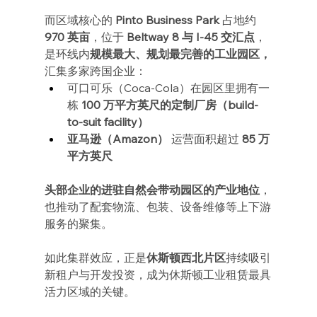
而区域核心的 
Pinto Business Park
 占地约 
970 英亩
，位于 
Beltway 8 与 I-45 交汇点
，
是环线内
规模最大、规划最完善的工业园区，
汇集多家跨国企业：
可口可乐（Coca-Cola）在园区里拥有一
栋 
100 万平方英尺的定制厂房（build-
to-suit facility）
亚马逊（Amazon）
 运营面积超过 
85 万
平方英尺
头部企业的进驻自然会带动园区的产业地位
，
也推动了配套物流、包装、设备维修等上下游
服务的聚集。
如此集群效应，正是
休斯顿西北片区
持续吸引
新租户与开发投资，成为休斯顿工业租赁最具
活力区域的关键。