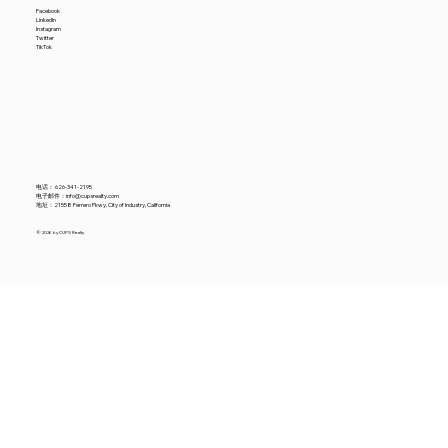
Facebook
LinkedIn
Instagram
Twitter
TikTok
电话：
626-341-2195
电子邮件：
info@cupsrealty.com
地址：21558 Ferrero Pkwy, City of Industry, California
© 2026 by CUPS Realty