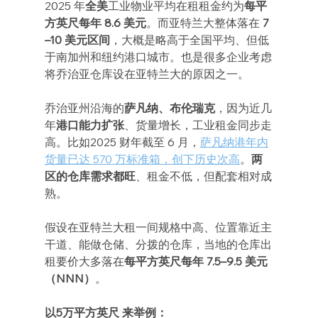
2025 年
全美
工业物业平均在租租金约为
每平
方英尺每年 8.6 美元
。而亚特兰大整体落在 
7
–10 美元区间
，大概是略高于全国平均、但低
于南加州和纽约港口城市。也是很多企业考虑
将乔治亚仓库设在亚特兰大的原因之一。
乔治亚州沿海的
萨凡纳、布伦瑞克
，因为近几
年
港口能力扩张
、货量增长，工业租金同步走
高。比如2025 财年截至 6 月，
萨凡纳港年内
货量已达 570 万标准箱，创下历史次高
。
两
区的仓库需求都旺
、租金不低，但配套相对成
熟。
假设在亚特兰大租一间规格中高、位置靠近主
干道、能做仓储、分拨的仓库，当地的仓库出
租要价大多落在
每平方英尺每年 7.5–9.5 美元
（NNN）
。
以5万平方英尺 来举例：