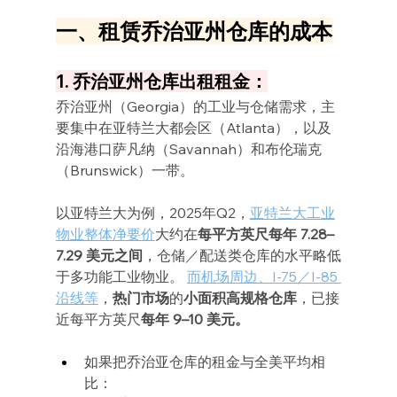
一、租赁乔治亚州仓库的成本
1. 乔治亚州仓库出租租金：
乔治亚州（Georgia）的工业与仓储需求，主
要集中在亚特兰大都会区（Atlanta），以及
沿海港口萨凡纳（Savannah）和布伦瑞克
（Brunswick）一带。
以亚特兰大为例，2025年Q2，
亚特兰大工业
物业整体净要价
大约在
每平方英尺每年 7.28–
7.29 美元之间
，仓储／配送类仓库的水平略低
于多功能工业物业。 
而机场周边、I-75／I-85 
沿线等
，
热门市场
的
小面积高规格仓库
，已接
近每平方英尺
每年 9–10 美元。
如果把乔治亚仓库的租金与全美平均相
比：