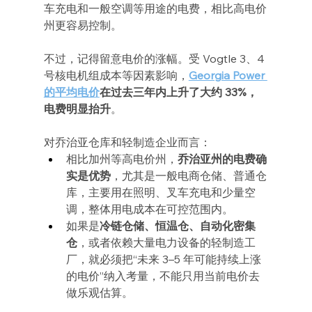
车充电和一般空调等用途的电费，相比高电价
州更容易控制。
不过，记得留意电价的涨幅。受 Vogtle 3、4 
号核电机组成本等因素影响，
Georgia Power 
的平均电价
在过去三年内上升了大约 33%，
电费明显抬升
。
对乔治亚仓库和轻制造企业而言：
相比加州等高电价州，
乔治亚州的电费确
实是优势
，尤其是一般电商仓储、普通仓
库，主要用在照明、叉车充电和少量空
调，整体用电成本在可控范围内。
如果是
冷链仓储、恒温仓、自动化密集
仓
，或者依赖大量电力设备的轻制造工
厂，就必须把“未来 3–5 年可能持续上涨
的电价”纳入考量，不能只用当前电价去
做乐观估算。