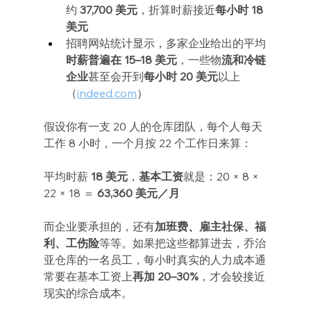
约
 37,700 美元
，折算时薪接近
每小时 18 
美元
招聘网站统计显示，多家企业给出的平均
时薪普遍在 15–18 美元
，一些物
流和冷链
企业
甚至会开到
每小时 20 美元
以上
（
indeed.com
）
假设你有一支 20 人的仓库团队，每个人每天
工作 8 小时，一个月按 22 个工作日来算：
平均时薪 
18 美元
，
基本工资
就是：20 × 8 × 
22 × 18 ＝ 
63,360 美元／月
而企业要承担的，还有
加班费、雇主社保、福
利、工伤险
等等。如果把这些都算进去，乔治
亚仓库的一名员工，每小时真实的人力成本通
常要在基本工资上
再加 20–30%
，才会较接近
现实的综合成本。