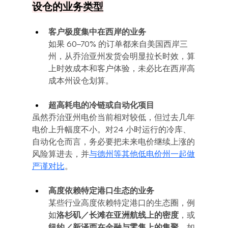
设仓的业务类型
客户极度集中在西岸的业务
如果 60–70% 的订单都来自美国西岸三
州，从乔治亚州发货会明显拉长时效，算
上时效成本和客户体验，未必比在西岸高
成本州设仓划算。
超高耗电的冷链或自动化项目
虽然乔治亚州电价当前相对较低，但过去几年
电价上升幅度不小。对24 小时运行的冷库、
自动化仓而言，务必要把未来电价继续上涨的
风险算进去，并
与德州等其他低电价州一起做
严谨对比
。
高度依赖特定港口生态的业务
某些行业高度依赖特定港口的生态圈，例
如
洛杉矶／长滩在亚洲航线上的密度
，或
纽约／新泽西在金融与零售上的集聚
。如