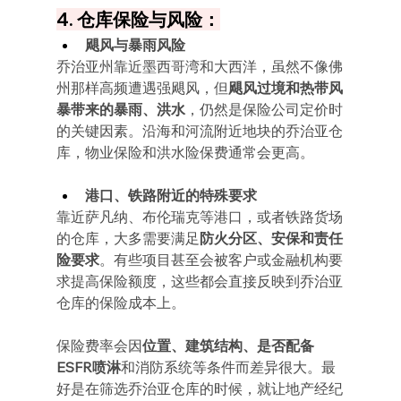
4. 仓库保险与风险：
飓风与暴雨风险
乔治亚州靠近墨西哥湾和大西洋，虽然不像佛
州那样高频遭遇强飓风，但
飓风过境和热带风
暴带来的暴雨、洪水
，仍然是保险公司定价时
的关键因素。沿海和河流附近地块的乔治亚仓
库，物业保险和洪水险保费通常会更高。
港口、铁路附近的特殊要求
靠近萨凡纳、布伦瑞克等港口，或者铁路货场
的仓库，大多需要满足
防火分区、安保和责任
险要求
。有些项目甚至会被客户或金融机构要
求提高保险额度，这些都会直接反映到乔治亚
仓库的保险成本上。
保险费率会因
位置、建筑结构、是否配备
ESFR喷淋
和消防系统等条件而差异很大。最
好是在筛选乔治亚仓库的时候，就让地产经纪