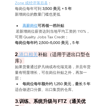
Zone 或经济落后县
：
每岗位每年可到 
3,500 美元 × 5 年
新增岗位的数量门槛也更低
高薪岗位
可再领一档补贴
 若新增岗位薪资达到当地平均工资的 110%，
可用 Quality Jobs Tax Credit：
每岗位每年约 2,500–5,000 美元，5 年
2
.港口相关
补贴（适用于进出口型仓
库）
如果货量通过萨凡纳或布伦瑞克港，并且年货
量有明显增长，可在岗位补贴之外，再加一
层：
每岗位每年额外约 1,250 美元，最长 5 年
适合做进口分拨、出口集货的仓库。
3.训练、系统升级与 FTZ（通关优