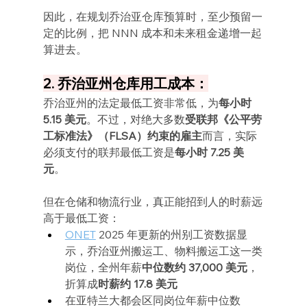
因此，在规划乔治亚仓库预算时，至少预留一
定的比例，把 NNN 成本和未来租金递增一起
算进去。
2. 乔治亚州仓库用工成本：
乔治亚州的法定最低工资非常低，为
每小时 
5.15 美元
。不过，对绝大多数
受联邦《公平劳
工标准法》（FLSA）约束的雇主
而言，实际
必须支付的联邦最低工资是
每小时 7.25 美
元
。
但在仓储和物流行业，真正能招到人的时薪远
高于最低工资：
ONET
 2025 年更新的州别工资数据显
示，乔治亚州搬运工、物料搬运工这一类
岗位，全州年薪
中位数约 37,000 美元
，
折算成
时薪约 17.8 美元
在亚特兰大都会区同岗位年薪中位数