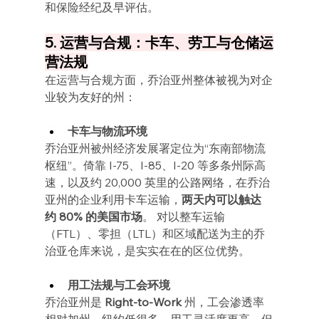
和保险经纪及早评估。
5. 运营与合规：卡车、劳工与仓储运
营法规
在运营与合规方面，乔治亚州整体被视为对企
业较为友好的州：
卡车与物流环境
乔治亚州被州经济发展署定位为“东南部物流
枢纽”。倚靠 I-75、I-85、I-20 等多条州际高
速，以及约 20,000 英里的公路网络，在乔治
亚州的企业利用卡车运输，
两天内可以触达
约 80% 的美国市场
。 对以整车运输
（FTL）、零担（LTL）和区域配送为主的乔
治亚仓库来说，是实实在在的区位优势。
用工法规与工会环境
乔治亚州是 
Right-to-Work 
州，工会渗透率
相对加州、纽约低很多，用工灵活度更高。但