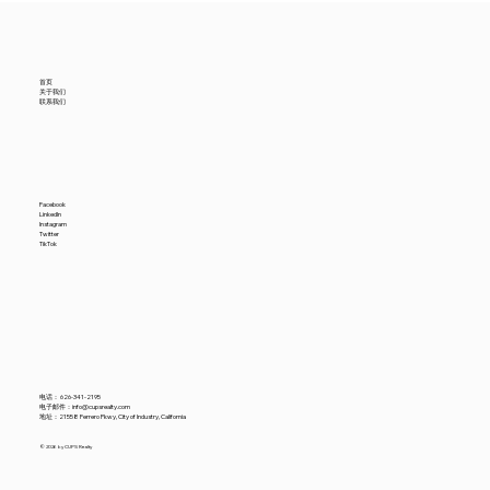
首页
关于我们
联系我们
Facebook
LinkedIn
Instagram
Twitter
TikTok
电话：
626-341-2195
电子邮件：
info@cupsrealty.com
地址：21558 Ferrero Pkwy, City of Industry, California
© 2026 by CUPS Realty