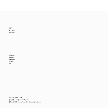
美国6月进口贸易数据降温，中国供应商怎
么看？
首页
关于我们
联系我们
Facebook
LinkedIn
Instagram
Twitter
TikTok
电话：
626-341-2195
电子邮件：
info@cupsrealty.com
地址：21558 Ferrero Pkwy, City of Industry, California