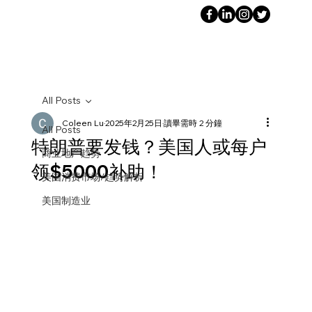
All Posts
Coleen Lu
2025年2月25日
讀畢需時 2 分鐘
All Posts
特朗普要发钱？美国人或每户
商业地产趋势
领$5000补助！
美国消费市场/趋势解析
美国制造业