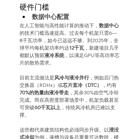
硬件门槛
数据中心配置
在人工智能与高性能计算的推动下，
数据中心
的技术门槛迅速提高。过去每个机架只需6—
8千瓦功率，如今已远远不够。到2025年，全
球平均每机架功率约达
12千瓦
，新建项目几乎
都默认预留
液冷系统
，以满足GPU等高功率芯
片的散热需求。
目前主流做法是
风冷与液冷并行
，例如后门热
交换器（RDHx）或
芯片直冷（DTC）
，约有
70%的热量由液冷带走
，其余30%由空气冷却
完成。而在高密度部署场景中，机架负载甚至
可突破
60千瓦以上
，传统风冷机房已难以支
撑。
这些都代表建筑结构也必须同步升级。以
浸没
式冷却
为例，液槽与设备总重量可达数吨，楼