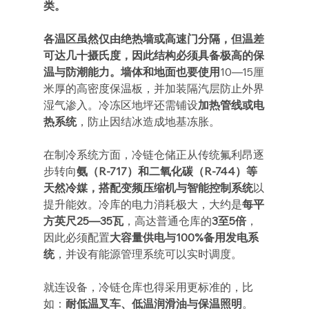
类。
各温区虽然仅由绝热墙或高速门分隔，但温差
可达几十摄氏度，因此结构必须具备极高的保
温与防潮能力。墙体和地面也要使用
10—15厘
米厚的高密度保温板，并加装隔汽层防止外界
湿气渗入。冷冻区地坪还需铺设
加热管线或电
热系统
，防止因结冰造成地基冻胀。
在制冷系统方面，冷链仓储正从传统氟利昂逐
步转向
氨（R-717）和二氧化碳（R-744）等
天然冷媒，搭配变频压缩机与智能控制系统
以
提升能效。冷库的电力消耗极大，大约是
每平
方英尺25—35瓦
，高达普通仓库的
3至5倍
，
因此必须配置
大容量供电与100%备用发电系
统
，并设有能源管理系统可以实时调度。
就连设备，冷链仓库也得采用更标准的，比
如：
耐低温叉车、低温润滑油与保温照明
。