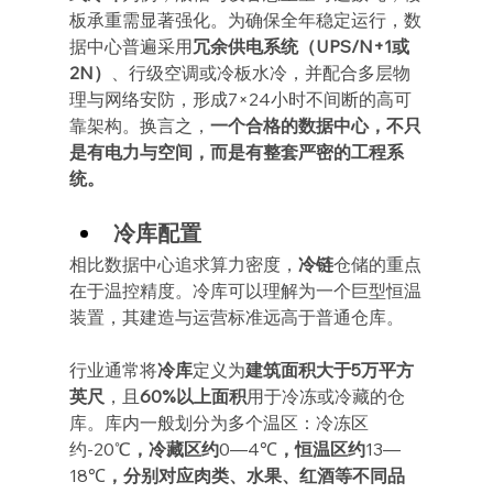
板承重需显著强化。为确保全年稳定运行，数
据中心普遍采用
冗余供电系统（UPS/N+1或
2N）
、行级空调或冷板水冷，并配合多层物
理与网络安防，形成7×24小时不间断的高可
靠架构。换言之，
一个合格的数据中心，不只
是有电力与空间，而是有整套严密的工程系
统。
冷库配置
相比数据中心追求算力密度，
冷链
仓储的重点
在于温控精度。冷库可以理解为一个巨型恒温
装置，其建造与运营标准远高于普通仓库。
行业通常将
冷库
定义为
建筑面积大于5万平方
英尺
，且
60%以上面积
用于冷冻或冷藏的仓
库。库内一般划分为多个温区：冷冻区
约-20℃
，冷藏区约
0—4℃
，恒温区约
13—
18℃
，分别对应肉类、水果、红酒等不同品