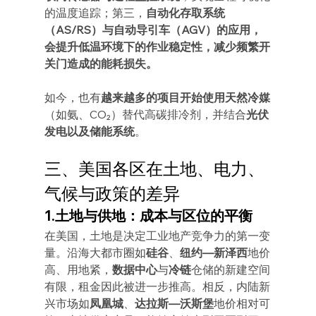
的温度追踪；第三，
自动化存取系统
（AS/RS）与自动导引车（AGV）的应用，
会提升低温环境下的作业稳定性，减少频繁开
关门造成的能耗损失。
如今，也有
越来越多的项目开始使用天然冷媒
（如氨、CO₂）替代高碳排冷剂，并结合
光伏
发电以及储能系统
。
三、美国各区在土地、电力、
气候与政策的差异
1.土地与供地：成本与区位的平衡
在美国，土地是决定工业地产竞争力的第一变
量。沿海大都市圈如
硅谷
、
纽约—新泽西
地价
高、用地紧，
数据中心
与
冷链
仓储的新建空间
有限，租金因此被进一步推高。相反，内陆新
兴市场如
凤凰城
、
达拉斯—沃斯堡
地价相对可