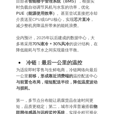
目部署
智能楼宇管理系统（BMS）
，根据实
时负载自动调节风机与水泵的功率，优化
PUE（能源使用效率）
。甚至尝试直接把冷却
介质送至CPU或GPU核心，实现
芯片直冷
，
减少整机房降温所带来的能耗浪费。
业内预计，2025年以后建成的数据中心，大
多将采用
70%液冷 + 30%风冷
的设计结构，在
降低能耗与节水之间实现最佳平衡。
冷链：最后一公里的温控
为适应即时零售与生鲜电商，冷链网络向最后
一公里
前移，形成靠近消费端的
温控配送中心
与前置仓布局，缩短配送半径，降低温度波动
与损耗。
第一，多节点分布能让易腐货品在途时间更
短，品质更稳定；第二，城市冷库普遍搭载
物
联网传感器与远程监控系统
，实现全程可视化