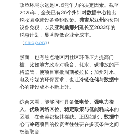
政策环境永远是区域竞争力的决定因素。截至
2025年，全美已有
36个州
针对
数据中心
推出
税收减免或设备免税政策。
弗吉尼亚州
的长期
设备免税，以及
亚利桑那州
延长至
2033年
的
税惠计划，显著降低企业全成本。
（
naiop.org
）
然而，也有热点地区因社区环保压力提高门
槛。比如地方政府对噪音、耗水、碳排放的严
格监管，使项目审批周期被拉长；加州对水、
电及冷媒的环保要求，也让
冷链仓储
与
数据中
心
的建设成本不断上升。
综合来看，能够同时具备
低电价、强电力接
入、优质网络区位、稳定政策与低能耗成本
的
区域，在全美都极其稀缺。正因如此，
数据中
心
与
冷链
项目的投资者往往要在多项条件之间
权衡取舍。