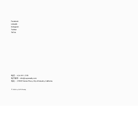
Facebook
LinkedIn
Instagram
Twitter
TikTok
电话：
626-341-2195
电子邮件：
info@cupsrealty.com
地址：21558 Ferrero Pkwy, City of Industry, California
© 2026 by CUPS Realty