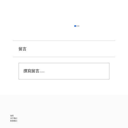
留言
撰寫留言......
美国6月进口贸易数据降温，中国供应商怎
么看？
首页
关于我们
联系我们