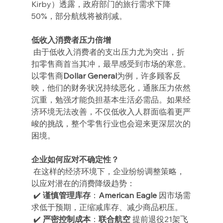
Kirby）透露，政府部门的旅行需求下降
50%，部分航线将被削减。
低收入消费者压力倍增
 由于低收入消费者的支出压力尤为突出，折
扣零售商首当其冲，最早感受到市场的寒意。
以零售商
Dollar General
为例，许多顾客反
映，他们的财务状况持续恶化，通胀压力依然
沉重，勉强才能负担基本生活必需品。如果经
济环境无法改善，不仅低收入人群面临着更严
峻的挑战，整个零售行业也会迎来更深层次的
困境。
企业如何应对不确定性？
 在这样的经济环境下，企业纷纷调整策略，
以应对潜在的消费降级趋势：
 ✔️ 
谨慎管理库存
：
American Eagle
 因市场需
求低于预期，正缩减库存、减少商品积压。
 ✔️ 
严密控制成本
：
联合航空
 提前退役21架飞