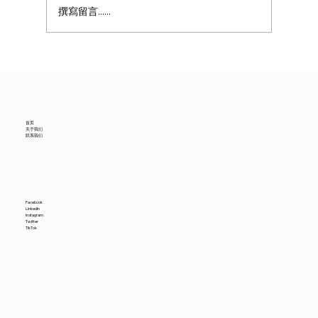
撰寫留言......
美国6月进口贸易数据降温，中国供应商怎
么看？
首页
关于我们
联系我们
Facebook
LinkedIn
Instagram
Twitter
TikTok