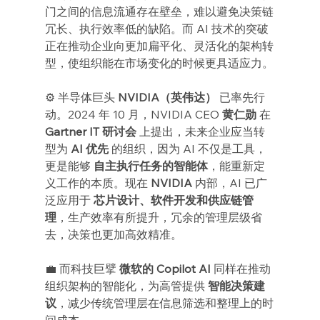
门之间的信息流通存在壁垒，难以避免决策链
冗长、执行效率低的缺陷。而 AI 技术的突破
正在推动企业向更加扁平化、灵活化的架构转
型，使组织能在市场变化的时候更具适应力。
⚙️ 半导体巨头 
NVIDIA（英伟达）
 已率先行
动。2024 年 10 月，NVIDIA CEO 
黄仁勋
 在 
Gartner IT 研讨会
 上提出，未来企业应当转
型为 
AI 优先
 的组织，因为 AI 不仅是工具，
更是能够 
自主执行任务的智能体
，能重新定
义工作的本质。现在 
NVIDIA
 内部，AI 已广
泛应用于 
芯片设计、软件开发和供应链管
理
，生产效率有所提升，冗余的管理层级省
去，决策也更加高效精准。
💼 而科技巨擘 
微软的 Copilot AI
 同样在推动
组织架构的智能化，为高管提供 
智能决策建
议
，减少传统管理层在信息筛选和整理上的时
间成本。