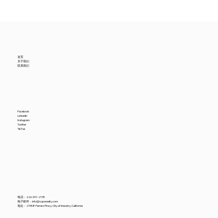
美国6月进口贸易数据降温，中国供应商怎
么看？
首页
关于我们
联系我们
Facebook
LinkedIn
Instagram
Twitter
TikTok
电话：
626-341-2195
电子邮件：
info@cupsrealty.com
地址：21558 Ferrero Pkwy, City of Industry, California