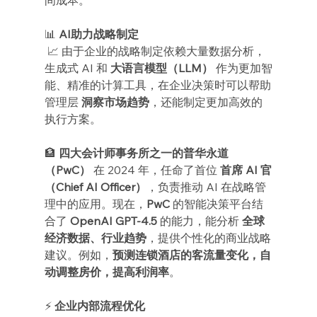
📊 
AI助力战略制定
 📈 由于企业的战略制定依赖大量数据分析，
生成式 AI 和 
大语言模型（LLM）
 作为更加智
能、精准的计算工具，在企业决策时可以帮助
管理层 
洞察市场趋势
，还能制定更加高效的
执行方案。
🏦 
四大会计师事务所之一的普华永道
（PwC）
 在 2024 年，任命了首位 
首席 AI 官
（Chief AI Officer）
，负责推动 AI 在战略管
理中的应用。现在，
PwC
 的智能决策平台结
合了 
OpenAI GPT-4.5
 的能力，能分析 
全球
经济数据、行业趋势
，提供个性化的商业战略
建议。例如，
预测连锁酒店的客流量变化，自
动调整房价，提高利润率
。
⚡ 
企业内部流程优化