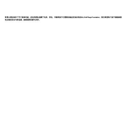
客博士团队制作了手工装饰毛毯，还动员团队捐赠了玩具、背包、书籍等孩子们需要的物品至洛杉矶的My Stuff Bags Foundation。我们希望每个孩子都能够拥
有足够的安全与舒适感，能够感受到爱与关怀。