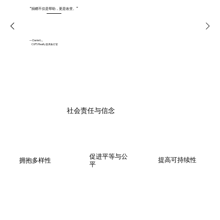
“捐赠不仅是帮助，更是改变。”
— Daniel L.,
CUPS Realty首席执行官
社会责任与信念
促进平等与公
提高可持续性
拥抱多样性
平