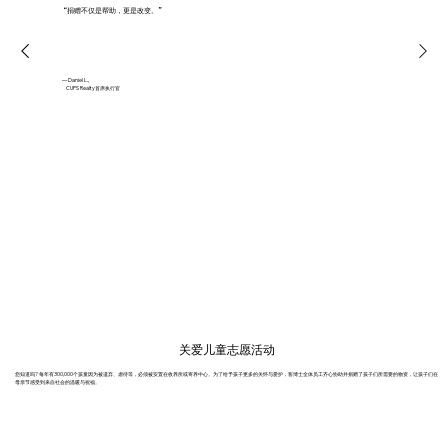
“捐赠不仅是帮助，更是改变。”
— Daniel L.,
CUPS Realty首席执行官
关爱儿童志愿活动
您知道吗? 每年有300,000个孩童因为被遗弃、虐待等，必须被安置在收养所或寄养中心。为了给予孩子更多的关怀与爱护，客博士全体员工齐心协助并捐赠了孩子们所需要的物资，让孩子们在
母亲节感受到来自社会的温暖与祝福。