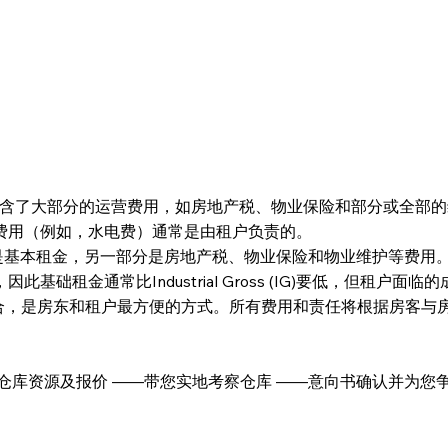
 size and more. To change and reuse text themes, go to Site Sty
型下，租金通常直接包含了大部分的运营费用，如房地产税、物业保险和部
费用（例如，水电费）通常是由租户负责的。
个部分，一个是基本租金，另一部分是房地产税、物业保险和物业维护
租金通常比Industrial Gross (IG)要低，但租户面
两种类型的组合，是房东和租户最方便的方式。所有费用和责任将根据房客
仓库资源及报价 ——带您实地考察仓库 ——意向书确认并为您