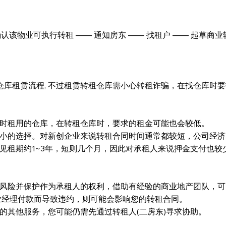
ement) 确认该物业可执行转租 —— 通知房东 —— 找租户 —— 
库租赁流程, 不过租赁转租仓库需小心转租诈骗，在找仓库时
低时租用的仓库，在转租仓库时，要求的租金可能也会较低。
大小的选择。对新创企业来说转租合同时间通常都较短，公司经
见租期约1~3年，短则几个月，因此对承租人来说押金支付也较少
律风险并保护作为承租人的权利，借助有经验的商业地产团队，
或物业经理付款而导致违约，则可能会影响您的转租合同。
供的其他服务，您可能仍需先通过转租人(二房东)寻求协助。