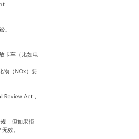
t 
讼。
放卡车（比如电
化物（NOx）要
view Act，
法规；但如果拒
 无效。