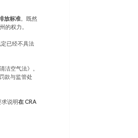
排放标准
。既然
加州的权力。
规定已经不具法
清洁空气法》。
罚款与监管处
要求说明
在 CRA 