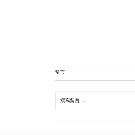
留言
撰寫留言......
美国制造业PMI持续上升，哪
些行业带动增长？