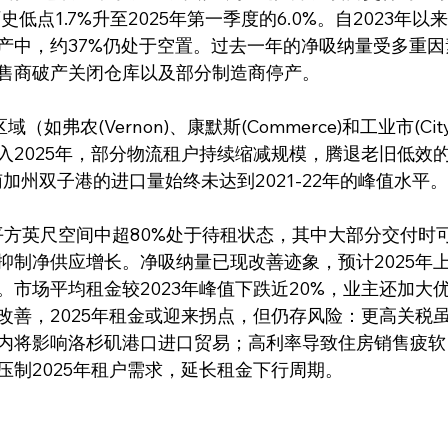
史低点1.7%升至2025年第一季度的6.0%。自2023年以来
产中，约37%仍处于空置。过去一年的净吸纳量受多重
售商破产关闭仓库以及部分制造商停产。
入2025年，部分物流租户持续缩减规模，腾退老旧低效
南加州双子港的进口量始终未达到2021-22年的峰值水平。
抑制净供应增长。净吸纳量已现改善迹象，预计2025年
。市场平均租金较2023年峰值下跌近20%，业主还加大
改善，2025年租金或迎来拐点，但仍存风险：更高关税
内将影响洛杉矶港口进口贸易；高利率导致住房销售疲软
压制2025年租户需求，延长租金下行周期。