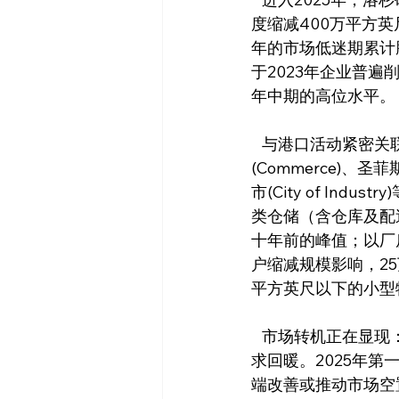
度缩减400万平方英
年的市场低迷期累计
于2023年企业普遍
年中期的高位水平。
   与港口活动紧密关联的物流主导型子市场受影响最为严重，包括弗农(Vernon)、康默斯
(Commerce)、圣菲斯
市(City of In
类仓储（含仓库及配送
十年前的峰值；以厂
户缩减规模影响，2
平方英尺以下的小型
   市场转机正在显现：2024年美国企业库存收缩态势缓解，南加州进口量回升开始带动租户需
求回暖。2025年
端改善或推动市场空