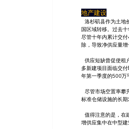
地产建设
   洛杉矶县作为土地价值高昂且开发政策严格的填充型市场，工业地产开发已向邻近的内陆帝
国区域转移。过去十
尽管十年内累计交付
除，导致净供应量增
   供应短缺曾促使租户在几年前预租尚未竣工的投机性开发项目，但2024年随着需求减弱，更
多新建项目面临交付
年第一季度的500
   尽管市场空置率攀升且租金收益下滑，开发商仍在2024年启动新项目，看好港口周边现代高
标准仓储设施的长期
   值得注意的是，在建项目对空置率的推升作用明显。除投机性开发项目仅25%实现预租，新
增供应集中在中型建