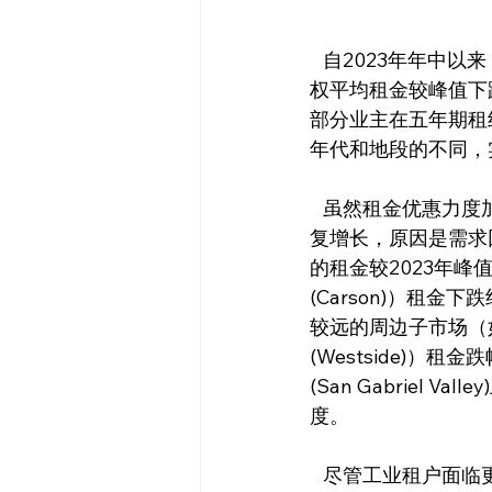
   自2023年年中以来，由于需求萎缩和空置率上升，洛杉矶工业地产的租金水平显著下降。加
权平均租金较峰值下
部分业主在五年期租
年代和地段的不同，
   虽然租金优惠力度加大且租金持续下跌的趋势将延续至2025年，但预计2026年起租金将恢
复增长，原因是需求
的租金较2023年峰值
(Carson)）租金
较远的周边子市场（如圣费尔
(Westside)）租
(San Gabrie
度。
   尽管工业租户面临更多选择且议价能力随市场租金下降而增强，但大多数租约到期的租户仍