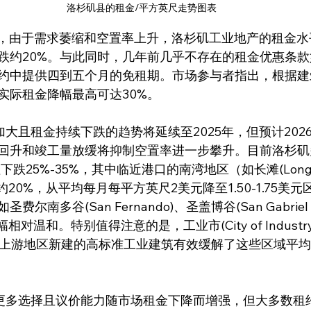
洛杉矶县的租金/平方英尺走势图表
跌约20%。与此同时，几年前几乎不存在的租金优惠条
约中提供四到五个月的免租期。市场参与者指出，根据建
实际租金降幅最高可达30%。
回升和竣工量放缓将抑制空置率进一步攀升。目前洛杉矶
下跌25%-35%，其中临近港口的南湾地区（如长滩(Long 
下跌约20%，从平均每月每平方英尺2美元降至1.50-1.75美
南多谷(San Fernando)、圣盖博谷(San Gabriel V
金跌幅相对温和。特别值得注意的是，工业市(City of Indust
l Valley)上游地区新建的高标准工业建筑有效缓解了这些区域