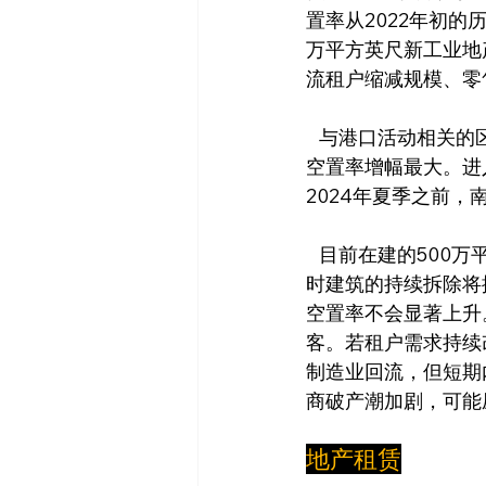
置率从2022年初的历
万平方英尺新工业地
流租户缩减规模、零
   与港口活动相关的区域（如弗农(Vernon)、康默斯(Commerce)和工业市(City of Industry)）
空置率增幅最大。进
2024年夏季之前，
   目前在建的500万平方英尺空间中超80%处于待租状态，其中大部分交付时可能空置，但过
时建筑的持续拆除将
空置率不会显著上升
客。若租户需求持续
制造业回流，但短期
商破产潮加剧，可能
地产租赁