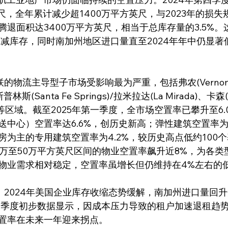
尺，全年累计减少超1400万平方英尺，与2023年的损
腾退面积达3400万平方英尺，相当于总库存量的3.5%
削减库存，同时南加州地区进口量直至2024年年中仍显著低于2
普林斯(Santa Fe Springs)/拉米拉达(La Mirada)、卡森
dustry)等区域。截至2025年第一季度，全市场空置率已攀升至
中心）空置率达6.6%，创历史新高；弹性建筑空置率为6
房为主的专用建筑空置率为4.2%，较历史高点低约100
5万至50万平方英尺区间的物业空置率飙升近8%，为各类
物业需求相对稳定，空置率虽增长但仍维持在4%左右的
第一季度初步数据显示，因成本压力导致的租户加速退租趋
置率在未来一年迎来拐点。