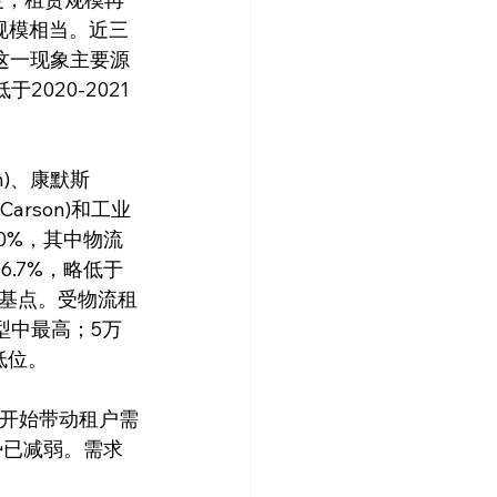
失规模相当。近三
。这一现象主要源
020-2021
(Carson)和工业
6.0%，其中物流
.7%，略低于
个基点。受物流租
型中最高；5万
低位。
势已减弱。需求