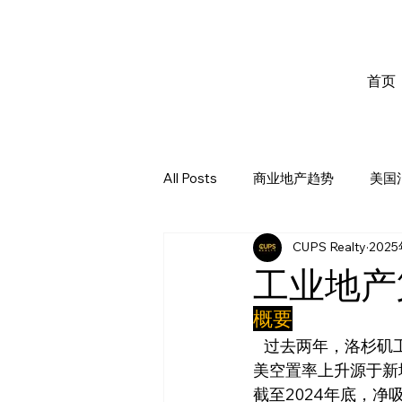
首页
All Posts
商业地产趋势
美国
CUPS Realty
202
工业地产
概要
   过去两年，洛杉矶工业地产空置率增速与全美平均水平持平，但其驱动因素与全国不同：全
美空置率上升源于新
截至2024年底，