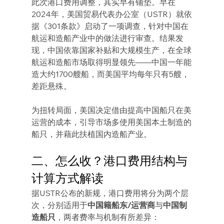
此次港口费用调整，其实早有铺垫。早在
2024年，美国贸易代表办公室（USTR）就依
据《301条款》启动了一项调查，针对中国在
航运和造船产业中的做法进行审查。结果发
现，中国依靠国家补贴和大规模生产，在全球
航运和造船市场取得明显领先——中国一年能
造大约1700艘船，而美国平均每年只有5艘，
差距悬殊。
为扭转局面，美国决定借由提高中国船只在美
运营的成本，引导市场多使用美国本土制造的
船只，并藉此扶植国内造船产业。
二、怎么收？港口费用结构与
计算方式解读
据USTR公布的新规，港口费用将分为两个层
次，分别适用于
中国籍船东/运营商
与
中国制
造船只
，两者费率与机制有所差异：