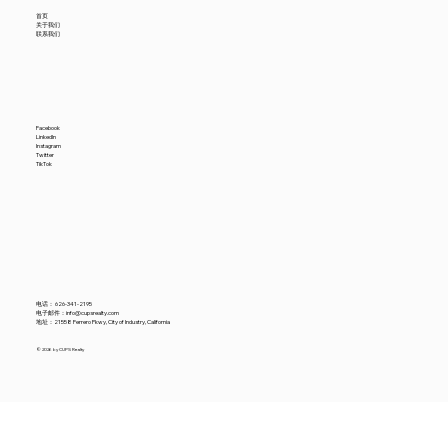
首页
关于我们
联系我们
Facebook
LinkedIn
Instagram
Twitter
TikTok
电话：
626-341-2195
电子邮件：
info@cupsrealty.com
地址：21558 Ferrero Pkwy, City of Industry, California
© 2026 by CUPS Realty