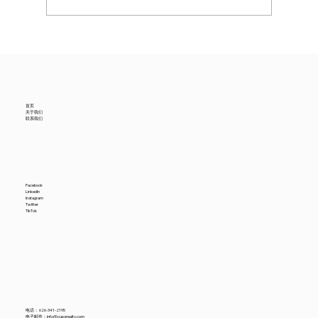
美国6月进口贸易数据降温，中国供应商怎
么看？
首页
关于我们
联系我们
Facebook
LinkedIn
Instagram
Twitter
TikTok
电话：
626-341-2195
电子邮件：
info@cupsrealty.com