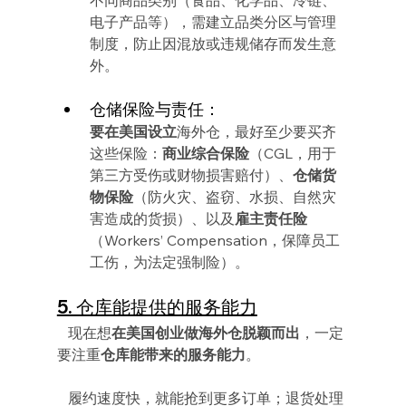
电子产品等），需建立品类分区与管理
制度，防止因混放或违规储存而发生意
外。
仓储保险与责任：
要在美国设立
海外仓，最好至少要买齐
这些保险：
商业综合保险
（CGL，用于
第三方受伤或财物损害赔付）、
仓储货
物保险
（防火灾、盗窃、水损、自然灾
害造成的货损）、以及
雇主责任险
（Workers’ Compensation，保障员工
工伤，为法定强制险）。
5. 仓库能提供的服务能力
   现在想
在美国创业做海外仓脱颖而出
，一定
要注重
仓库能带来的服务能力
。
   履约速度快，就能抢到更多订单；退货处理