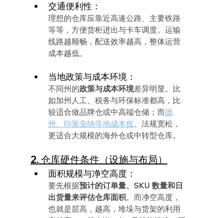
交通便利性：
理想的仓库应靠近高速公路、主要铁路
等等，方便货柜进出与卡车调度。运输
线路越顺畅，配送效率越高，整体运营
成本越低。
当地政策与成本环境：
不同州的
政策与成本环境
差异明显。比
如加州人工、税务与环保标准都高，比
较适合做品牌仓或中高端仓储；而
德
州、印第安纳等地成本低
、法规宽松，
更适合大规模的海外仓或中转型仓库。
2. 仓库硬件条件（设施与布局）
面积规模与净空高度：
要先根据
预计的订单量、SKU 数量和日
出货量来评估仓库面积
。而净空高度，
也就是层高，越高，堆垛与货架的利用