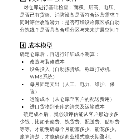
   对仓库进行基础检查：面积、层高、电压、
是否已有货架、消防设备是否符合运营需求？
同时评估改造潜力：是否可增设冷藏区或自动
分拣线？是否具备合理分区与未来扩展空间？
4️⃣ 成本模型
确定仓库后，再进行详细成本测算：
改造与装修成本
设备投入（自动拣货线、称重打标机、
WMS系统）
每月固定支出（人工、电力、维护、保
险）
运输成本（从仓库至客户的配送费用）
进口货物到仓库的清关及运输成本
   确定成本后，就必须评估能从客户那边收多
少钱，比如仓储费、拣货费、配送费、贴标费
等等。才能明确每个月能赚多少、能花多少。
账算清楚，才能确保商业模式能长期盈利。