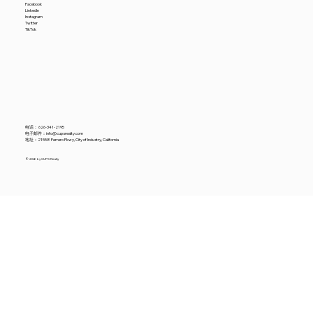
美国6月进口贸易数据降温，中国供应商怎
Facebook
LinkedIn
Instagram
么看？
Twitter
TikTok
电话：
626-341-2195
电子邮件：
info@cupsrealty.com
地址：21558 Ferrero Pkwy, City of Industry, California
© 2026 by CUPS Realty