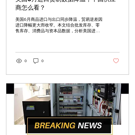
商怎么看？
美国6月商品进口与出口同步降温，贸易逆差因
进口降幅更大而收窄。本文结合批发库存、零
售库存、消费品与资本品数据，分析美国进口
商为何放慢补货，以及7月24日新关税可能如何
影响后续订单、报关成本与采购节奏，帮助中
国供应商判断降价、分批交货和备货风险，并
关注8月4日中国单独贸易数据是否显示对美出
口、库存与议价压力进一步上升。
0
0