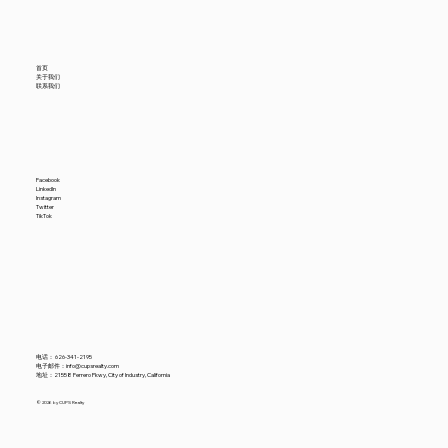
首页
关于我们
联系我们
Facebook
LinkedIn
Instagram
Twitter
TikTok
电话：
626-341-2195
电子邮件：
info@cupsrealty.com
地址：21558 Ferrero Pkwy, City of Industry, California
© 2026 by CUPS Realty