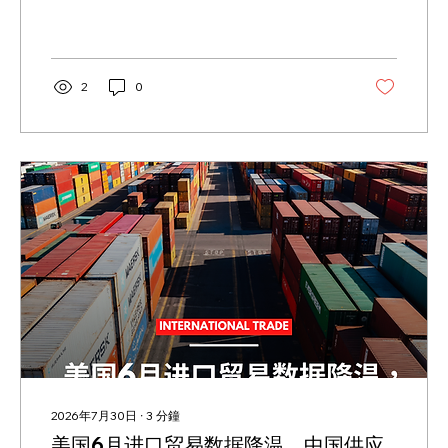
本。本文分析美国制造业数据对供应商、进口
商和制造企业的补货判断、报价策略、供应链
风险和利润压力有何参考，并提醒企业在接单
前重新核算材料、交期、运费和关税，避免订
单增加但利润被压缩。
2
0
2026年7月30日
∙
3
分鐘
美国6月进口贸易数据降温，中国供应