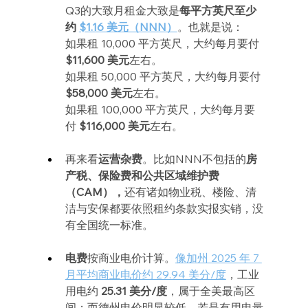
Q3的大致月租金大致是
每平方英尺至少
约 
$1.16 美元（NNN）
。也就是说：
如果租 10,000 平方英尺，大约每月要付 
$11,600 美元
左右。
如果租 50,000 平方英尺，大约每月要付 
$58,000 美元
左右。
如果租 100,000 平方英尺，大约每月要
付 
$116,000 美元
左右。
再来看
运营杂费
。比如NNN不包括的
房
产税、保险费和公共区域维护费
（CAM），
还有诸如物业税、楼险、清
洁与安保都要依照租约条款实报实销，没
有全国统一标准。
电费
按商业电价计算。
像加州 2025 年 7 
月平均商业电价约 29.94 美分/度
，工业
用电约 
25.31 美分/度
，属于全美最高区
间；而德州电价明显较低，若是有用电量