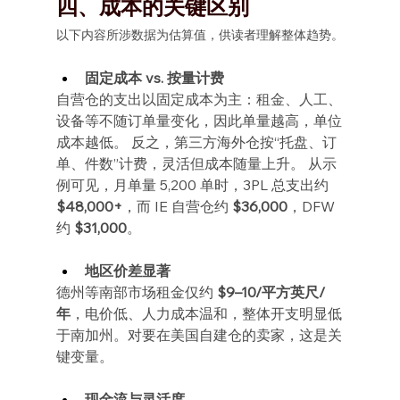
四、成本的关键区别
以下内容所涉数据为估算值，供读者理解整体趋势。
固定成本 vs. 按量计费
自营仓的支出以固定成本为主：租金、人工、
设备等不随订单量变化，因此单量越高，单位
成本越低。 反之，第三方海外仓按“托盘、订
单、件数”计费，灵活但成本随量上升。 从示
例可见，月单量 5,200 单时，3PL 总支出约 
$48,000+
，而 IE 自营仓约 
$36,000
，DFW 
约 
$31,000
。
地区价差显著
德州等南部市场租金仅约 
$9–10/平方英尺/
年
，电价低、人力成本温和，整体开支明显低
于南加州。对要在美国自建仓的卖家，这是关
键变量。
现金流与灵活度