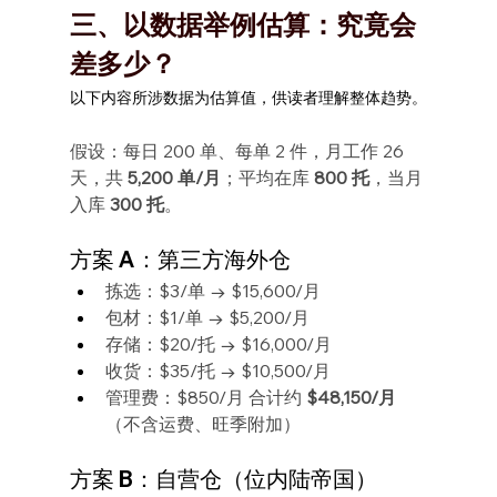
三、以数据举例估算：究竟会
差多少？
以下内容所涉数据为估算值，供读者理解整体趋势。
假设：每日 200 单、每单 2 件，月工作 26 
天，共 
5,200 单/月
；平均在库 
800 托
，当月
入库 
300 托
。
方案 A：第三方海外仓
拣选：$3/单 → $15,600/月
包材：$1/单 → $5,200/月
存储：$20/托 → $16,000/月
收货：$35/托 → $10,500/月
管理费：$850/月 合计约 
$48,150/月
（不含运费、旺季附加）
方案 B：自营仓（位内陆帝国）