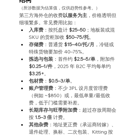
（所涉数据为估算值，仅供趋势性参考。）
第三方海外仓的收费
以服务为主
，价格透明但
细项繁多。常见费用比如：
入库费
：按托盘计 
$25–50
；地板装或混 
SKU 的货柜加收 
$50–75/托
。
存储费
：普通货 
$15–40/托/月
，冷链或
特殊货物要加价 40–75%。
拣选与包装
：首件约 
$2.5–5/单
，附加件 
$0.25–1/件
，2025 年 B2C 平均每单约 
$3.25+
。
包材费
：
$0.5–3/单
。
账户管理费
：不少 3PL 设月度管理费
（例如 ~$850）或，最低单量/最低收
费，低于门槛需要补差。
长期库存与旺季附加费
：超过存放周期会
按 
1.5–3 倍
 计费。
其他杂费
：地址更正费（承运商转嫁）、
退件处理、换标、二次包装、Kitting 按