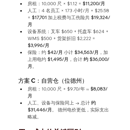
房租：10,000 尺 × $1.12 = 
$11,200/月
人工：4 名员工 × 173 小时/月 × $25.58 
= 
$17,701
 加上税费与工伤险共 
$19,324/
月
设备系统：叉车 $650 + 托盘车 $624 + 
WMS $500 + 货架折旧 $2,222 = 
$3,996/月
保险：约 
$42/月
 小计 
$34,563/月
，加
上用电约 
$1,495/月
，合计 
约 $36,000/
月
。
方案 C：自营仓（位德州）
房租：10,000 尺 × $9.70/年 ≈ 
$8,083/
月
人工、设备与保险同上 → 总计 
约 
$31,446/月
。 德州电价更低，实际支出
略减。