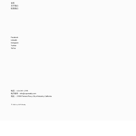
首页
关于我们
联系我们
美国6月进口贸易数据降温，中国供应商怎
Facebook
LinkedIn
Instagram
么看？
Twitter
TikTok
电话：
626-341-2195
电子邮件：
info@cupsrealty.com
地址：21558 Ferrero Pkwy, City of Industry, California
© 2026 by CUPS Realty