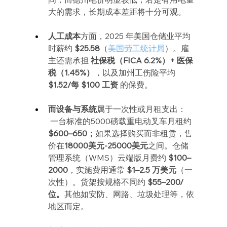
大的需求，长期成本差距将十分可观。
人工成本
方面，2025 年美国仓储业平均
时薪约 
$25.58
（
美国劳工统计局
）。雇
主还需承担 
社保税（FICA 6.2%）+ 医保
税（1.45%）
，以及加州工伤险平均 
$1.52/每 $100 工资
 的保费。
而设备与系统
属于一次性或月租支出：
 一台标准的5000磅载重电动叉车月租约 
$600–650；
如果选择购买而非租赁，售
价在
18000美元-25000美元
之间。仓储
管理系统（WMS）云端版月费约 
$100–
2000
，实施费用通常 
$1–2.5 万美元
（一
次性）。货架按规格不同约 
$55–200/
位。
其他如安防、网路、垃圾处理等，依
地区而定。