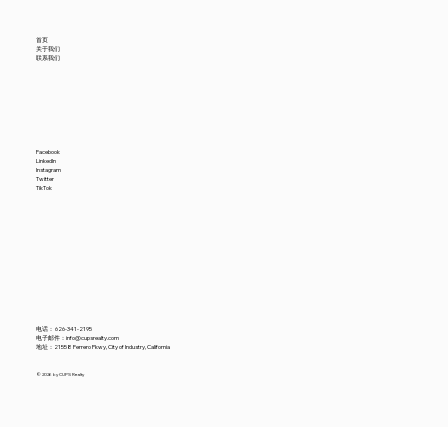
首页
关于我们
联系我们
Facebook
LinkedIn
Instagram
Twitter
TikTok
电话：
626-341-2195
电子邮件：
info@cupsrealty.com
地址：21558 Ferrero Pkwy, City of Industry, California
© 2026 by CUPS Realty