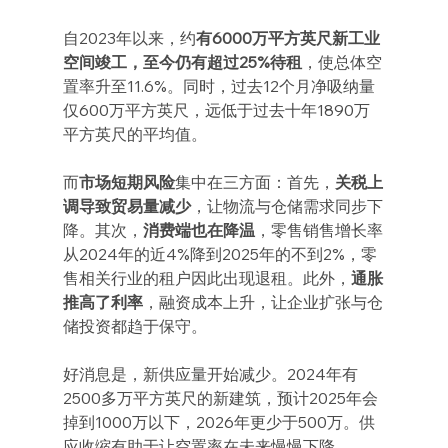
自2023年以来，约
有6000万平方英尺新工业
空间竣工，至今仍有超过25%待租
，使总体空
置率升至11.6%。同时，过去12个月净吸纳量
仅600万平方英尺，远低于过去十年1890万
平方英尺的平均值。
而
市场短期风险
集中在三方面：首先，
关税上
调导致贸易量减少
，让物流与仓储需求同步下
降。其次，
消费端也在降温
，零售销售增长率
从2024年的近4%降到2025年的不到2%，零
售相关行业的租户因此出现退租。此外，
通胀
推高了利率
，融资成本上升，让企业扩张与仓
储投资都趋于保守。
好消息是，新供应量开始减少。2024年有
2500多万平方英尺的新建筑，预计2025年会
掉到1000万以下，2026年更少于500万。供
应收缩有助于让空置率在未来慢慢下降。