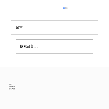
留言
撰寫留言......
美国6月进口贸易数据降温，中国供应商怎
么看？
首页
关于我们
联系我们