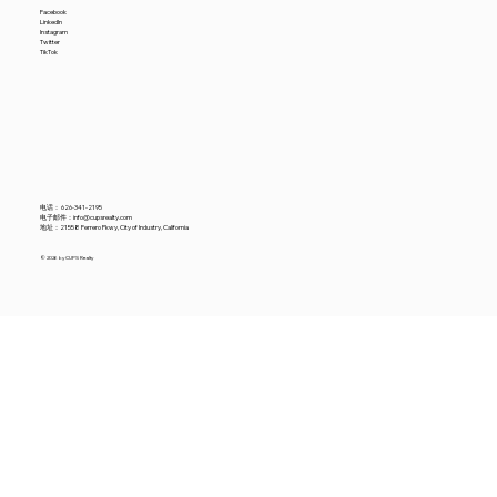
Facebook
LinkedIn
Instagram
Twitter
TikTok
电话：
626-341-2195
电子邮件：
info@cupsrealty.com
地址：21558 Ferrero Pkwy, City of Industry, California
© 2026 by CUPS Realty