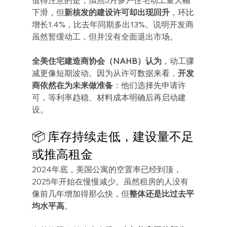
下滑，但
新核发的建设许可却出现回升
，环比
增长1.4%，比去年同期多出13%。说明开发商
虽然暂缓动工，但并没有全面退出市场。
全美住宅建造商协会（NAHB）认为
，动工骤
减更像短期波动。因为从许可数据来看，
开发
商依然在为未来做准备
：他们选择先申请许
可，等利率趋稳、材料成本明确后再启动建
设。
📦 库存持续走低，建设量不足
或推高租金
2024年底，美国公寓的空置率已经到顶，
2025年开始在慢慢减少。虽然租房的人没有
像前几年增加得那么快，但
整体还是比过去平
均水平高
。