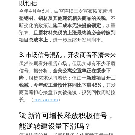
以预估
今年4月至6月，白宫连续三次宣布恢复或调
整
钢材、铝材及其他建筑相关商品的关税
。不
断变化的政策让
施工成本无法提前锁定
，加重
预算。且
原材料关税的上涨最终势必会转嫁到
项目总成本上
，进一步压缩开发利润率。
3. 市场信号混乱，开发商看不清未来
虽然长期看好租赁市场，但现实却有不少矛盾
信号。据分析，
全美公寓空置率正在缓步下
降
，租赁需求保持增长；但由于
新建项目开工
锐减，今年竣工量预计将同比下滑45%
，开发
商普遍担心接盘节奏被拖慢，投资回收周期拉
长。（
costar.com
）
🚀 新许可增长释放积极信号，
能逆转建设量下滑吗？
值得注意的是，虽然5月多户住宅动工量大幅