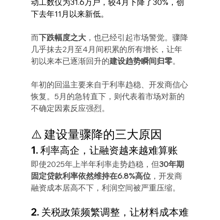
动工数仅为31.6万户，较4月下降了30%，创
下去年11月以来新低。
而
下跌幅度之大
，也已经引起市场警觉。骤降
几乎抹去2月至4月间积累的所有增长，让年
初以来本已逐渐回升的
建设趋势瞬间归零
。
年初的回温主要来自于利率趋稳、开发商信心
恢复。5月的急转直下，则代表着市场对新的
不确定因素反应强烈。
⚠️ 建设量骤降的三大原因
1. 利率高企，让融资越来越难算账
即使2025年上半年利率走势趋稳，但
30年期
固定贷款利率依然维持在6.8%高位
，开发商
融资成本居高不下，利润空间被严重压缩。
2. 关税政策频繁调整，让材料成本难