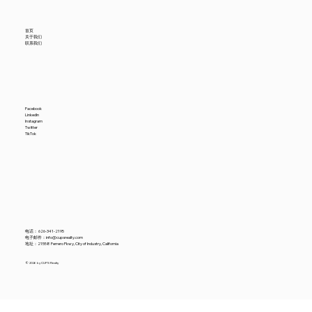
首页
关于我们
联系我们
Facebook
LinkedIn
Instagram
Twitter
TikTok
电话：
626-341-2195
电子邮件：
info@cupsrealty.com
地址：21558 Ferrero Pkwy, City of Industry, California
© 2026 by CUPS Realty