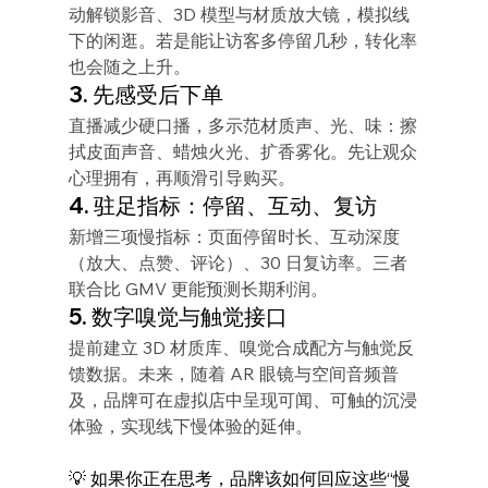
动解锁影音、3D 模型与材质放大镜，模拟线
下的闲逛。若是能让访客多停留几秒，转化率
也会随之上升。
3. 先感受后下单
直播减少硬口播，多示范材质声、光、味：擦
拭皮面声音、蜡烛火光、扩香雾化。先让观众
心理拥有，再顺滑引导购买。
4. 驻足指标：停留、互动、复访
新增三项慢指标：页面停留时长、互动深度
（放大、点赞、评论）、30 日复访率。三者
联合比 GMV 更能预测长期利润。
5. 数字嗅觉与触觉接口
提前建立 3D 材质库、嗅觉合成配方与触觉反
馈数据。未来，随着 AR 眼镜与空间音频普
及，品牌可在虚拟店中呈现可闻、可触的沉浸
体验，实现线下慢体验的延伸。
💡 如果你正在思考，品牌该如何回应这些“慢