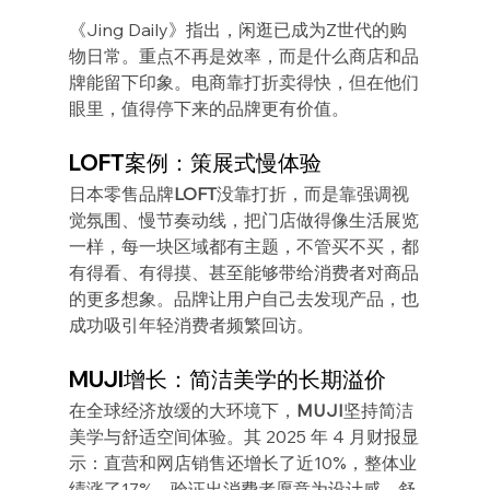
《Jing Daily》指出，闲逛已成为Z世代的购
物日常。重点不再是效率，而是什么商店和品
牌能留下印象。电商靠打折卖得快，但在他们
眼里，值得停下来的品牌更有价值。
LOFT案例：策展式慢体验
日本零售品牌
LOFT
没靠打折，而是靠强调视
觉氛围、慢节奏动线，把门店做得像生活展览
一样，每一块区域都有主题，不管买不买，都
有得看、有得摸、甚至能够带给消费者对商品
的更多想象。品牌让用户自己去发现产品，也
成功吸引年轻消费者频繁回访。
MUJI增长：简洁美学的长期溢价
在全球经济放缓的大环境下，
MUJI
坚持简洁
美学与舒适空间体验。其 2025 年 4 月财报显
示：直营和网店销售还增长了近10%，整体业
绩涨了17%。验证出消费者愿意为设计感、舒