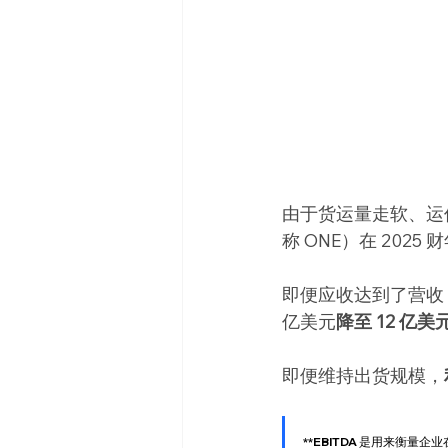
由于货运量走软、运价下
称 ONE）在 2025
即便应收达到了营收 4
亿美元
降至 12 亿美
即便维持出货规模，
**EBITDA 是用来衡