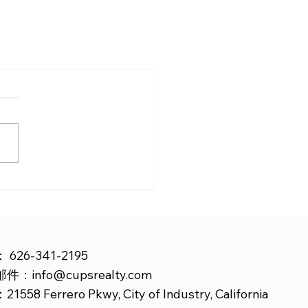
：
626-341-2195
邮件：
info@cupsrealty.com
558 Ferrero Pkwy, City of Industry, California