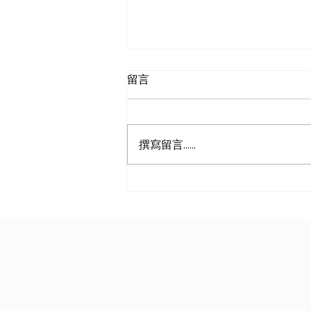
留言
撰寫留言......
红海重启在即，全球海运价格
要变天了？