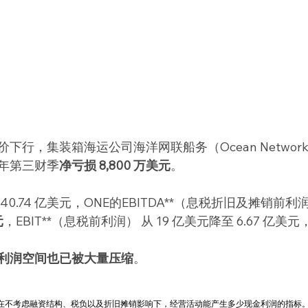
行，集装箱海运公司海洋网联船务（Ocean Network E
 财年第三财季
净亏损 8,800 万美元
。
0.74 亿美元，ONE的EBITDA**（息税折旧及摊销前利润）
元
，EBIT**（息税前利润） 从 19 亿美元降至 6.67 亿美
利润空间也已被大量压缩
。
量企业在不考虑融资结构、税负以及折旧摊销影响下，经营活动能产生多少现金利润的指标