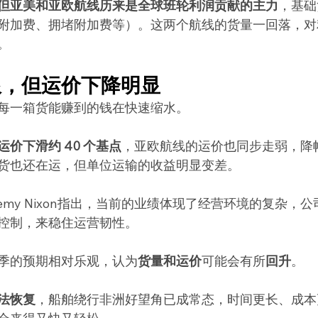
但亚美和亚欧航线历来是全球班轮利润贡献的主力
，基础
附加费、拥堵附加费等）。这两个航线的货量一回落，对
。
限，但运价下降明显
每一箱货能赚到的钱在快速缩水。
运价下滑约 40 个基点
，亚欧航线的运价也同步走弱，降幅约
货也还在运，但单位运输的收益明显变差。
eremy Nixon指出，当前的业绩体现了经营环境的复杂，
控制，来稳住运营韧性。
季的预期相对乐观，认为
货量和运价
可能会有所
回升
。
法恢复
，船舶绕行非洲好望角已成常态，时间更长、成本