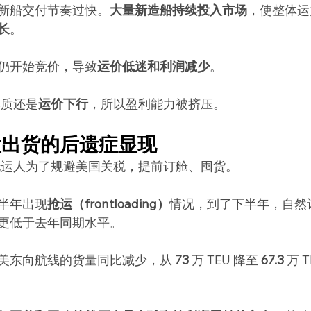
新船交付节奏过快。
大量新造船持续投入市场
，使整体运
长
。
仍开始竞价，导致
运价低迷和利润减少
。
本质还是
运价下行
，所以盈利能力被挤压。
置出货的后遗症显现
少托运人为了规避美国关税，提前订舱、囤货。
半年出现
抢运（frontloading）
情况，到了下半年，自然
更低于去年同期水平。
美东向航线的货量同比减少，从
 73 
万 TEU 降至 
67.3 
万 