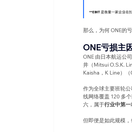
**EBIT 是衡量一家
那么，为何 ONE的
ONE亏损主
ONE 由日本航运公司日
井（Mitsui O.S.K
Kaisha，K Lin
作为全球主要班轮公司之
线网络覆盖 120 
六，属于
行业中第一
但即便是如此规模，