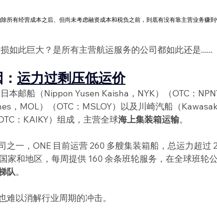
企业在扣除所有经营成本之后、但尚未考虑融资成本和税负之前，到底有没有靠主营业务赚到
亏损如此巨大？是所有主营航运服务的公司都如此还是......
因：
运力过剩压低运价
本邮船（Nippon Yusen Kaisha，NYK）（OTC：N
. Lines，MOL）（OTC：MSLOY）以及川崎汽船（Kawasaki 
e）（OTC：KAIKY）组成，主营全球
海上集装箱运输
。
一，ONE 目前运营 260 多艘集装箱船，总运力超过 20
多个国家和地区，每周提供 160 余条班轮服务，在全球班轮
梯队
。
也难以消解行业周期的冲击。