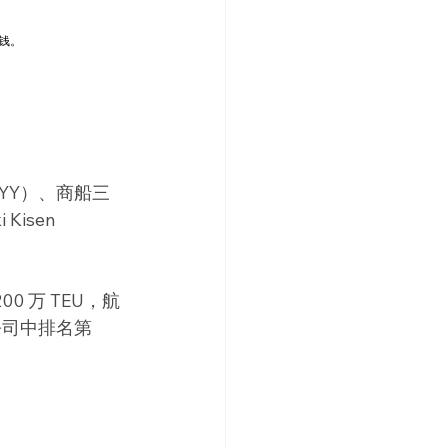
钱。
PNYY）、商船三
Kisen 
0 万 TEU，航
公司中排名第