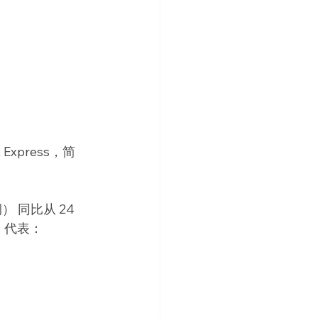
xpress，简
 同比从 24 
元，代表：
。