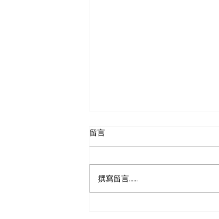
留言
撰寫留言......
美国制造业PMI持续上升，哪