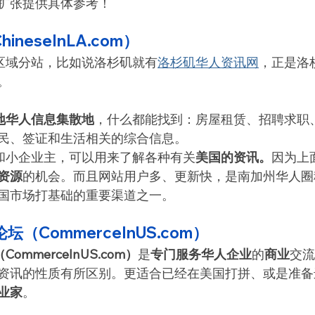
扩张提供具体参考！
ineseInLA.com）
个区域分站，比如说洛杉矶就有
洛杉矶华人资讯网
，正是洛
。
本地华人信息集散地
，什么都能找到：房屋租赁、招聘求职
民、签证和生活相关的综合信息。
者和小企业主，可以用来了解各种有关
美国的资讯。
因为上
资源
的机会。而且网站用户多、更新快，是南加州华人圈
国市场打基础的重要渠道之一。
坛（CommerceInUS.com）
（CommerceInUS.com）
是
专门服务华人企业
的
商业
交流
资讯的性质有所区别。更适合已经在美国打拼、或是准备
业家
。