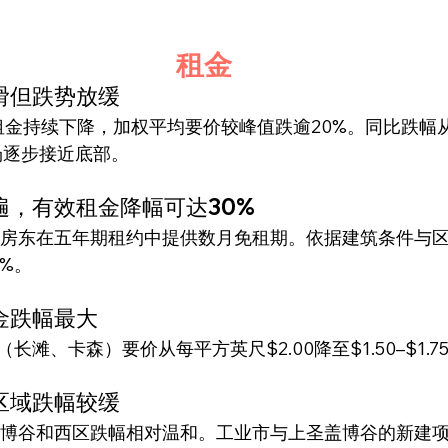
租金
滑但跌势放缓
场逐步接近底部。
遍，有效租金降幅可达30%
%。
金跌幅最大
滩、卡森）要价从每平方英尺$2.00降至$1.50–$1.7
区域跌幅较缓