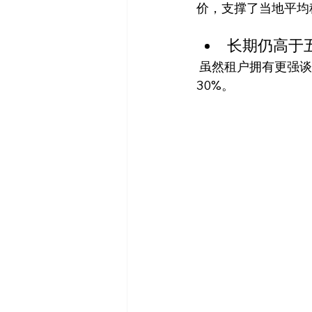
价，支撑了当地平均
长期仍高于五
 虽然租户拥有更强谈判力，但续租时仍面临上涨压力。目前整体租金水平仍较五年前高出约
30%。