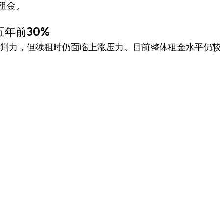
租金。
年前30%