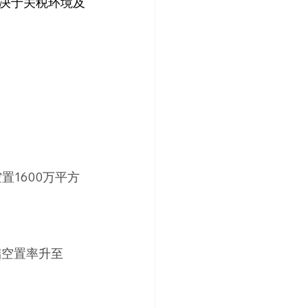
决于关税环境及
置1600万平方
。
储空置率升至