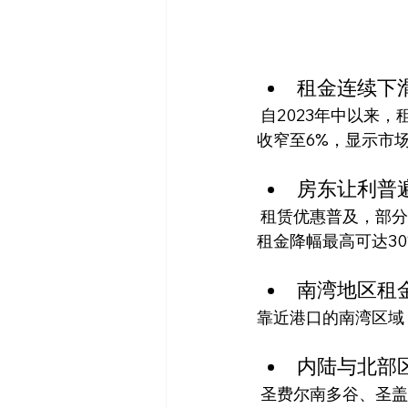
租金连续下
 自2023年中以来，租金持续下降，加权平均要价较峰值跌逾20%。同比跌幅从一年前的14%
收窄至6%，显示市
房东让利普
 租赁优惠普及，部分房东在五年期租约中提供数月免租期。依据建筑条件与区位差异，有效
租金降幅最高可达30
南湾地区租
靠近港口的南湾区域（长
内陆与北部
 圣费尔南多谷、圣盖博谷和西区跌幅相对温和。工业市与上圣盖博谷的新建项目因具备溢