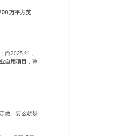
200 万平方英
而2025 年，
业自用项目
，整
定做，要么就是