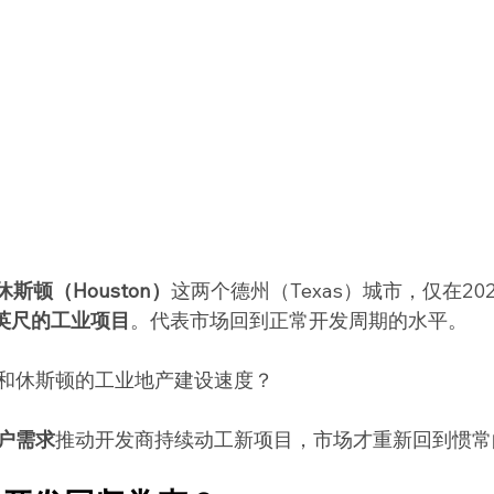
休斯顿（Houston）
这两个德州（Texas）城市，仅在20
方英尺的工业项目
。代表市场回到正常开发周期的水平。
和休斯顿的工业地产建设速度？
户需求
推动开发商持续动工新项目，市场才重新回到惯常