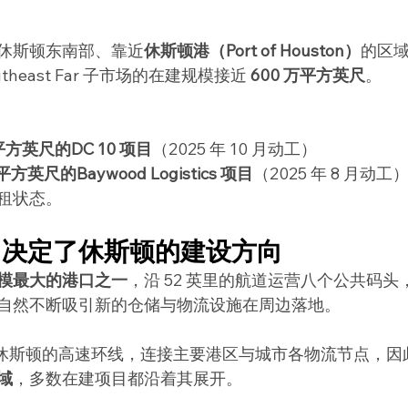
休斯顿东南部、靠近
休斯顿港（Port of Houston）
的区域
theast Far 子市场的在建规模接近 
600 万平方英尺
。
平方英尺的DC 10 项目
（2025 年 10 月动工）
平方英尺的Baywood Logistics 项目
（2025 年 8 月动工
租状态。
，决定了休斯顿的建设方向
模最大的港口之一
，沿 52 英里的航道运营八个公共码
自然不断吸引新的仓储与物流设施在周边落地。
绕休斯顿的高速环线，连接主要港区与城市各物流节点，因
域
，多数在建项目都沿着其展开。