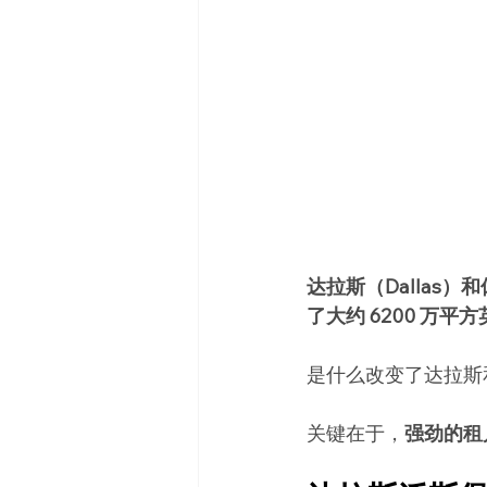
达拉斯（Dallas）和
了大约 6200 万平
是什么改变了达拉斯
关键在于，
强劲的租