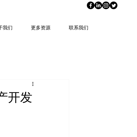
于我们
更多资源
联系我们
产开发