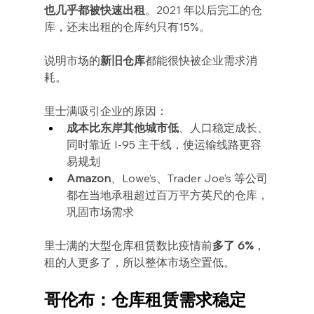
也几乎都被快速出租
。2021 年以后完工的仓
库，还未出租的仓库约只有15%。
说明市场的
新旧仓库
都能很快被企业需求消
耗。
里士满吸引企业的原因：
成本比东岸其他城市低
、人口稳定成长、
同时靠近 I-95 主干线，使运输线路更容
易规划
Amazon
、Lowe’s、Trader Joe’s 等公司
都在当地承租超过百万平方英尺的仓库，
巩固市场需求
里士满的大型仓库租赁数比疫情前
多了 6%
，
租的人更多了，所以整体市场空置低。
哥伦布：仓库租赁需求稳定