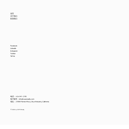
首页
关于我们
联系我们
Facebook
LinkedIn
Instagram
Twitter
TikTok
电话：
626-341-2195
电子邮件：
info@cupsrealty.com
地址：21558 Ferrero Pkwy, City of Industry, California
© 2026 by CUPS Realty