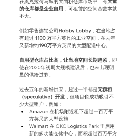
在奥克拉荷马城的大面积仓库市场中，有
大量
的仓库都是企业自用
，可租赁的空间基数本就
不大。
例如零售连锁公司
Hobby Lobby
，在当地占
有超过 
1100 万
平方英尺的工业空间，在去年
又新增约
190万
平方英尺的大型配送中心。
自用型仓库占比高，让当地空间长期趋紧
，即
使在2020年初期大规模建设后，也未出现明
显的供给过剩。
过去五年的新增供应，超过一半都是
无预租
（speculative）开发
，但项目也成功吸引不
少大型租户，例如：
Amazon 在机场附近租下超过一百万平
方英尺的大型设施
Walmart 在 OKC Logistics Park 里启用
新的多功能仓储中心，面积超过百万平方