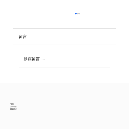
留言
撰寫留言......
美国6月进口贸易数据降温，中国供应商怎
么看？
首页
关于我们
联系我们