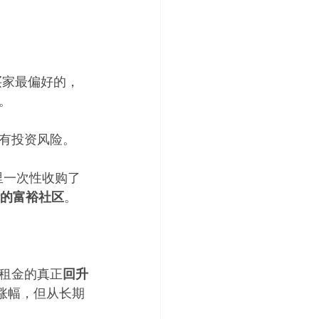
买家最偏好的，
。
有投资风险。
 手里一次性收购了
拉斯的富裕社区
。
租金的真正
回升
涨幅，但从长期