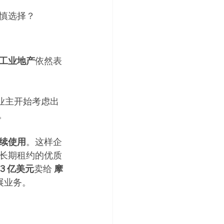
慎选择？
工业地产
依然表
业主开始考虑出
。
续使用
。这样企
长期租约的优质
43 亿美元
卖给 
摩
展业务。