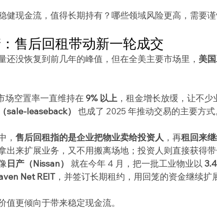
稳健现金流，值得长期持有？哪些领域风险更高，需要谨
产：售后回租带动新一轮成交
量还没恢复到前几年的峰值，但在全美主要市场里，
美国
，市场空置率一直维持在 
9% 以上
，租金增长放缓，让不少
ale-leaseback）
 也成了 2025 年推动交易的主要方式
中，
售后回租指的是企业把物业卖给投资人
，再
租回来继
拿出来扩展业务，又不用搬离场地；投资人则直接获得带
像
日产（Nissan）
 就在今年 4 月，把一批工业物业以 
3.
aven Net REIT
，并签订长期租约，用回笼的资金继续扩
价值更倾向于带来稳定现金流。