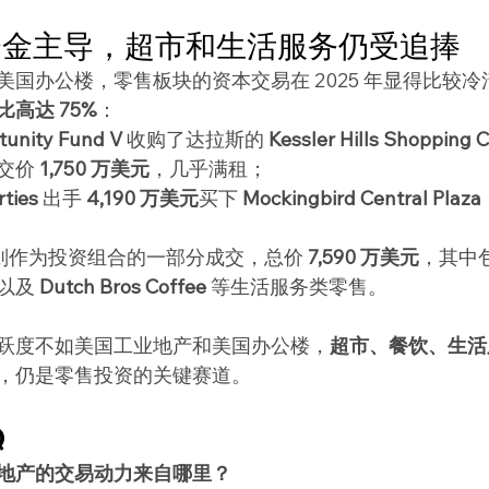
资金主导，超市和生活服务仍受追捧
美国办公楼，零售板块的资本交易在 2025 年显得比较
高达 75%
：
tunity Fund V
 收购了达拉斯的 
Kessler Hills Shopping 
交价 
1,750 万美元
，几乎满租；
rties
 出手 
4,190 万美元
买下 
Mockingbird Central Plaza
 则作为投资组合的一部分成交，总价 
7,590 万美元
，其中
以及 
Dutch Bros Coffee
 等生活服务类零售。
跃度不如美国工业地产和美国办公楼，
超市、餐饮、生活
，仍是零售投资的关键赛道。
Q
国工业地产的交易动力来自哪里？