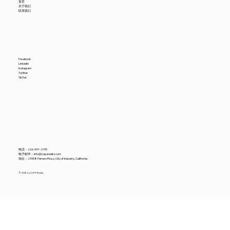
首页
关于我们
联系我们
Facebook
LinkedIn
Instagram
Twitter
TikTok
电话：
626-341-2195
电子邮件：
info@cupsrealty.com
地址：21558 Ferrero Pkwy, City of Industry, California
© 2026 by CUPS Realty