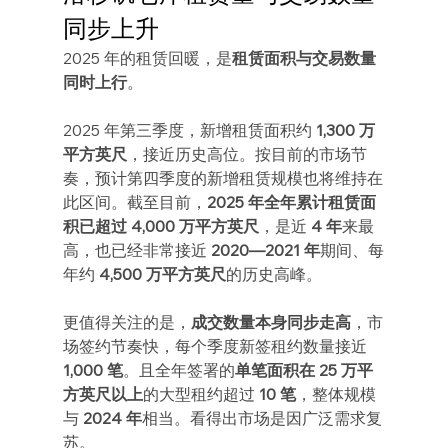
同步上升
2025 年的租赁回暖，是
租赁面积与交易数量
同时上行
。
2025 年第三季度，新增租赁面积约 
1,300 万
平方英尺
，接近历史高位。按目前的市场节
奏，预计第四季度的新增租赁规模也将维持在
此区间。截至目前，
2025 年全年累计租赁面
积已超过 4,000 万平方英尺
，是近 
4 年
来最
高，也已经非常接近 
2020—2021 年
期间、每
年约 
4,500 万平方英尺
的历史高峰。
更值得关注的是，
成交数量本身同步走高
，市
场签约节奏快，每个季度新签租约数量接近 
1,000 笔
。且全年签署的
单笔面积在 25 万平
方英尺以上
的大型租约超过 
10 笔
，整体规模
与 
2024 年
相当。看得出市场是因广泛需求复
苏。